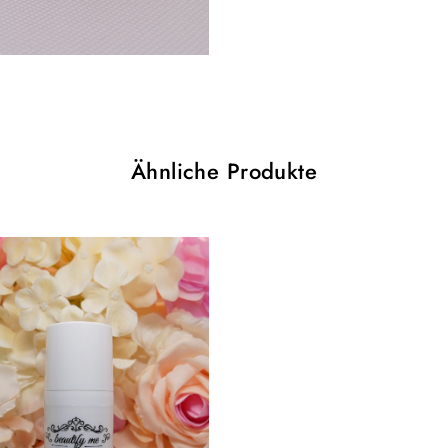
v
e
:
Ähnliche Produkte