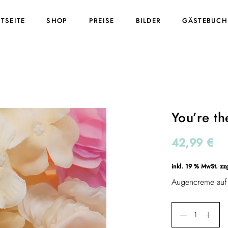
TSEITE
SHOP
PREISE
BILDER
GÄSTEBUCH
You’re th
42,99
€
inkl. 19 % MwSt.
zz
Augencreme auf 