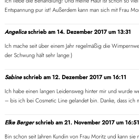
Ich liebe die Behandlung! Und meine Haut ist schon so vi
Entspannung pur ist! Außerdem kann man sich mit Frau Mori
Angelica
schrieb am
14. Dezember 2017
um
13:31
Ich mache seit über einem Jahr regelmäßig die Wimpernwel
der Schwung hält sehr lange:)
Sabine
schrieb am
12. Dezember 2017
um
16:11
Ich habe einen langen Leidensweg hinter mir und wurde we
– bis ich bei Cosmetic Line gelandet bin. Danke, dass ic
Elke Berger
schrieb am
21. November 2017
um
16:5
Bin schon seit Jahren Kundin von Frau Moritz und kann sie