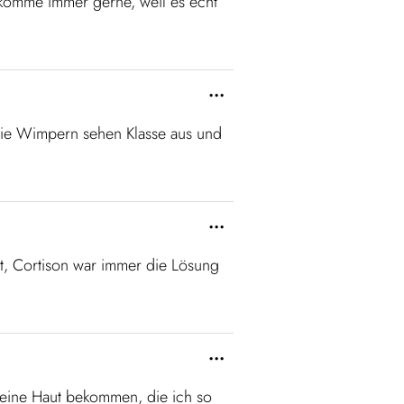
 komme immer gerne, weil es echt
...
 Die Wimpern sehen Klasse aus und
...
t, Cortison war immer die Lösung
...
h eine Haut bekommen, die ich so