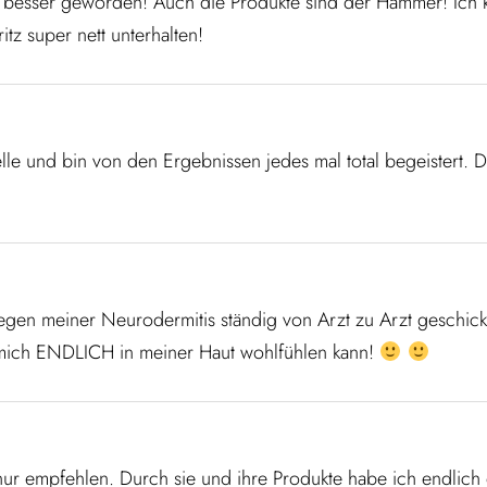
el besser geworden! Auch die Produkte sind der Hammer! Ich
tz super nett unterhalten!
le und bin von den Ergebnissen jedes mal total begeistert.
gen meiner Neurodermitis ständig von Arzt zu Arzt geschick
h mich ENDLICH in meiner Haut wohlfühlen kann!
1
 nur empfehlen. Durch sie und ihre Produkte habe ich endlic