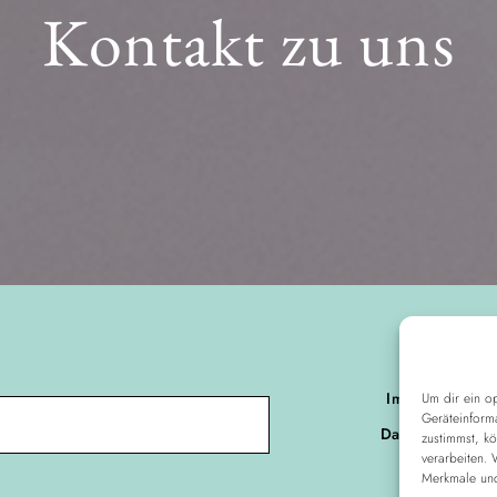
Kontakt zu uns
Kontakt
Impressum
Um dir ein o
Geräteinform
Datenschutz
zustimmst, kö
verarbeiten.
AGB
Merkmale und